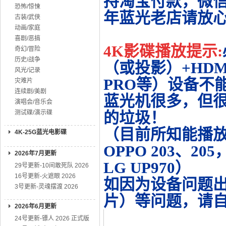
持淘宝付款，微
恐怖/惊悚
年蓝光老店请放
古装/武侠
动画/家庭
喜剧/恶搞
4K影碟播放提示:
奇幻/冒险
历史/战争
（或投影）+HDMI
风光/记录
PRO等）设备不
灾难片
连续剧/美剧
蓝光机很多，但很
演唱会/音乐会
测试碟/演示碟
的垃圾！
（目前所知能播放的机
4K-25G蓝光电影碟
OPPO 203、20
2026年7月更新
LG UP970）
29号更新-10间敢死队 2026
16号更新-火遮眼 2026
如因为设备问题
3号更新-灵魂摆渡 2026
片）等问题，请
2026年6月更新
24号更新-镖人 2026 正式版