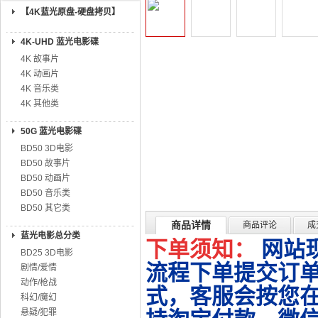
【4K蓝光原盘-硬盘拷贝】
4K-UHD 蓝光电影碟
4K 故事片
4K 动画片
4K 音乐类
4K 其他类
50G 蓝光电影碟
BD50 3D电影
BD50 故事片
BD50 动画片
BD50 音乐类
BD50 其它类
商品详情
商品评论
成
蓝光电影总分类
下单须知：
网站
BD25 3D电影
流程下单提交订单
剧情/爱情
动作/枪战
式，客服会按您
科幻/魔幻
悬疑/犯罪