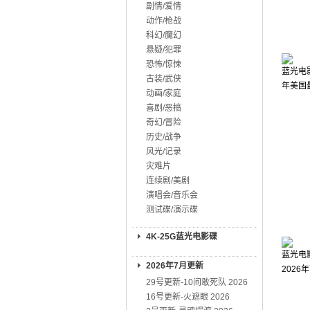
剧情/爱情
动作/枪战
科幻/魔幻
悬疑/犯罪
恐怖/惊悚
蓝光电影
古装/武侠
年美国
动画/家庭
喜剧/恶搞
奇幻/冒险
历史/战争
风光/记录
灾难片
连续剧/美剧
演唱会/音乐会
测试碟/演示碟
4K-25G蓝光电影碟
蓝光电影
2026年7月更新
202
29号更新-10间敢死队 2026
16号更新-火遮眼 2026