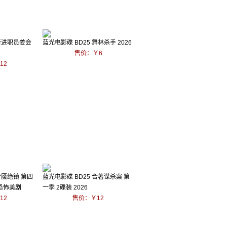
 新进职员姜会
蓝光电影碟 BD25 舞林杀手 2026
售价：￥6
12
梦魇绝镇 第四
蓝光电影碟 BD25 合著谋杀案 第
幻恐怖美剧
一季 2碟装 2026
12
售价：￥12