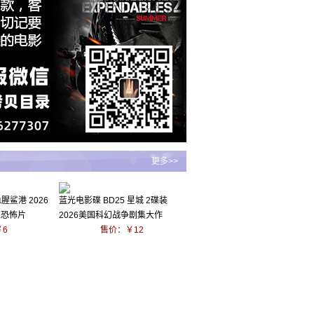
更多>>
1
2
3
4
5
腥鲨港 2026
蓝光电影碟 BD25 星城 2碟装
悚恐怖片
2026美国科幻战争剧集大作
6
售价：￥12