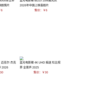
3000条生命
蓝光电影碟 BD25 10间敢死队
映剧情片
2026年中国上映喜剧片
6
售价：￥6
D 迈克尔·杰克
蓝光电影碟 4K UHD 痴迷 杜比视
2026
界 全景声 2025
30
售价：￥30