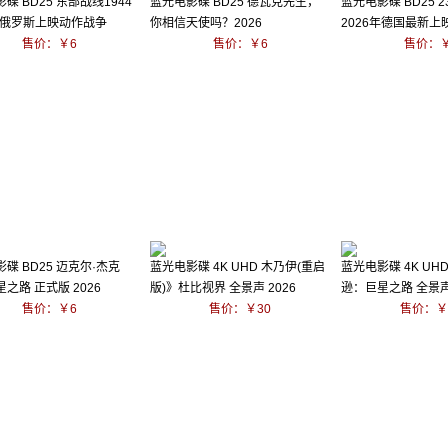
碟 BD25 东部战线1944
蓝光电影碟 BD25 德瓦克先生，
蓝光电影碟 BD25 2
2年俄罗斯上映动作战争
你相信天使吗？2026
2026年德国最新上
售价：￥6
售价：￥6
售价：￥
碟 BD25 迈克尔·杰克
蓝光电影碟 4K UHD 木乃伊(重启
蓝光电影碟 4K UH
之路 正式版 2026
版)》杜比视界 全景声 2026
逊：巨星之路 全景声 
售价：￥6
售价：￥30
售价：￥