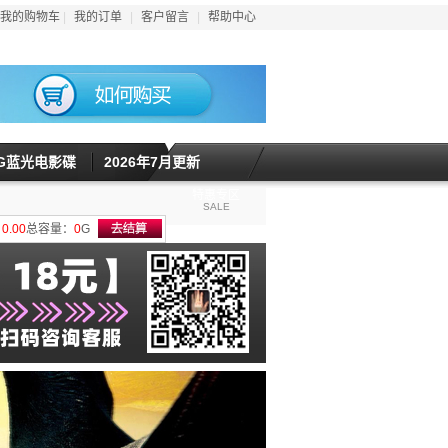
我的购物车
|
我的订单
|
客户留言
|
帮助中心
5G蓝光电影碟
2026年7月更新
特惠专区
SALE
计
0.00
总容量：
0
G