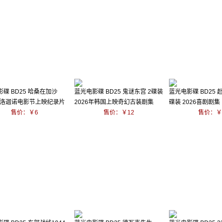
碟 BD25 哈桑在加沙
蓝光电影碟 BD25 鬼谜东宫 2碟装
蓝光电影碟 BD25 
5年洛迦诺电影节上映纪录片
2026年韩国上映奇幻古装剧集
碟装 2026喜剧剧集
售价：￥6
售价：￥12
售价：￥