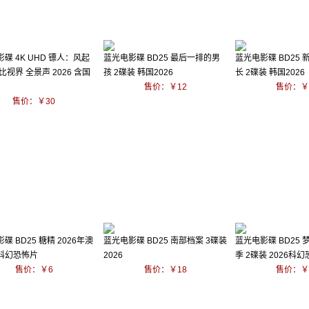
碟 4K UHD 镖人：风起
蓝光电影碟 BD25 最后一排的男
蓝光电影碟 BD25
比视界 全景声 2026 含国
孩 2碟装 韩国2026
长 2碟装 韩国2026
售价：￥12
售价：￥
售价：￥30
碟 BD25 糖精 2026年澳
蓝光电影碟 BD25 南部档案 3碟装
蓝光电影碟 BD25 
科幻恐怖片
2026
季 2碟装 2026科
售价：￥6
售价：￥18
售价：￥