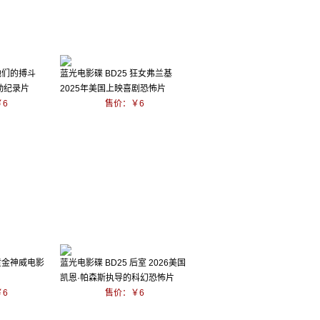
 他们的搏斗
蓝光电影碟 BD25 狂女弗兰基
动纪录片
2025年美国上映喜剧恐怖片
6
售价：￥6
 黄金神威电影
蓝光电影碟 BD25 后室 2026美国
凯恩·帕森斯执导的科幻恐怖片
6
售价：￥6