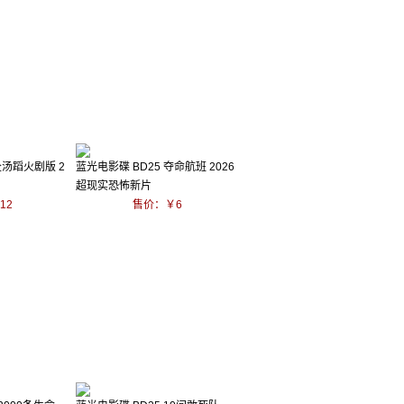
赴汤蹈火剧版 2
蓝光电影碟 BD25 夺命航班 2026
超现实恐怖新片
12
售价：￥6