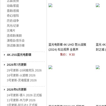
古装/武侠
动画/家庭
喜剧/恶搞
奇幻/冒险
历史/战争
风光/记录
灾难片
连续剧/美剧
演唱会/音乐会
蓝光电影碟 4K UHD 怒火战猴
蓝光 4
测试碟/演示碟
(2024) 杜比视界 全景声
封之城 (
售价：￥30
声
4K-25G蓝光电影碟
2026年7月更新
29号更新-10间敢死队 2026
16号更新-火遮眼 2026
3号更新-灵魂摆渡 2026
2026年6月更新
24号更新-镖人 2026 正式版
11号更新-木乃伊 2026
3号更新-阿凡达3 正式版