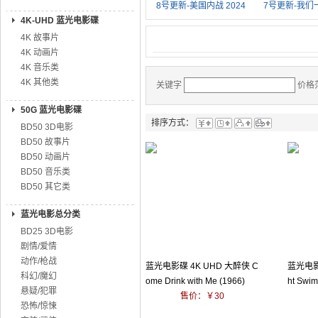
8号更新-美国内战 2024
7号更新-我们一
4K-UHD 蓝光电影碟
4K 故事片
4K 动画片
4K 音乐类
4K 其他类
关键字
价格
50G 蓝光电影碟
排序方式：
BD50 3D电影
BD50 故事片
BD50 动画片
BD50 音乐类
BD50 其它类
蓝光电影总分类
BD25 3D电影
剧情/爱情
动作/枪战
蓝光电影碟 4K UHD 大醉侠 C
蓝光电影碟
科幻/魔幻
ome Drink with Me (1966)
ht Swi
悬疑/犯罪
售价：￥30
恐怖/惊悚