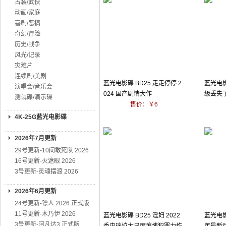
古装/武侠
动画/家庭
喜剧/恶搞
奇幻/冒险
历史/战争
风光/记录
灾难片
连续剧/美剧
蓝光电影碟 BD25 走走停停 2
蓝光电影
演唱会/音乐会
024 国产剧情大作
级丢失了
测试碟/演示碟
售价：￥6
4K-25G蓝光电影碟
2026年7月更新
29号更新-10间敢死队 2026
16号更新-火遮眼 2026
3号更新-灵魂摆渡 2026
2026年6月更新
24号更新-镖人 2026 正式版
11号更新-木乃伊 2026
蓝光电影碟 BD25 淫妇 2022
蓝光电影碟
3号更新-阿凡达3 正式版