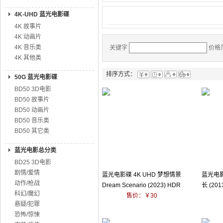
4K-UHD 蓝光电影碟
4K 故事片
4K 动画片
4K 音乐类
关键字
价格
4K 其他类
排序方式：
50G 蓝光电影碟
BD50 3D电影
BD50 故事片
BD50 动画片
BD50 音乐类
BD50 其它类
蓝光电影总分类
BD25 3D电影
剧情/爱情
蓝光电影碟 4K UHD 梦想情景
蓝光电影
动作/枪战
Dream Scenario (2023) HDR
长 (20
科幻/魔幻
售价：￥30
悬疑/犯罪
恐怖/惊悚