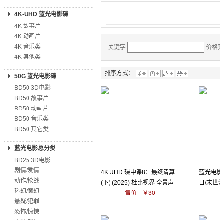
4K-UHD 蓝光电影碟
4K 故事片
4K 动画片
4K 音乐类
关键字
价格
4K 其他类
排序方式：
50G 蓝光电影碟
BD50 3D电影
BD50 故事片
BD50 动画片
BD50 音乐类
BD50 其它类
蓝光电影总分类
BD25 3D电影
剧情/爱情
4K UHD 碟中谍8：最终清算
蓝光电影
动作/枪战
(下) (2025) 杜比视界 全景声
日/末世浩
科幻/魔幻
带国语
售价：￥30
悬疑/犯罪
恐怖/惊悚