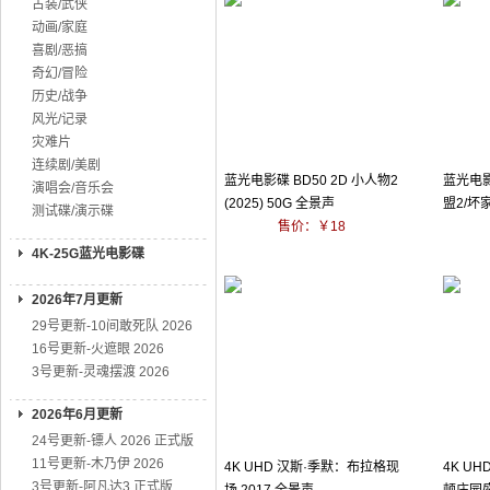
古装/武侠
动画/家庭
喜剧/恶搞
奇幻/冒险
历史/战争
风光/记录
灾难片
连续剧/美剧
蓝光电影碟 BD50 2D 小人物2
蓝光电影
演唱会/音乐会
(2025) 50G 全景声
盟2/坏家
测试碟/演示碟
售价：￥18
声
4K-25G蓝光电影碟
2026年7月更新
29号更新-10间敢死队 2026
16号更新-火遮眼 2026
3号更新-灵魂摆渡 2026
2026年6月更新
24号更新-镖人 2026 正式版
11号更新-木乃伊 2026
4K UHD 汉斯·季默：布拉格现
4K UH
3号更新-阿凡达3 正式版