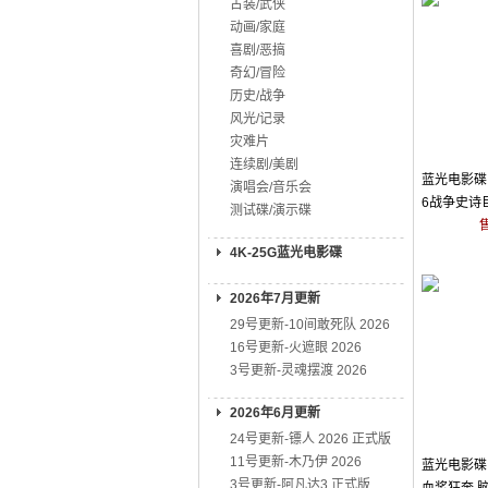
古装/武侠
动画/家庭
喜剧/恶搞
奇幻/冒险
历史/战争
风光/记录
灾难片
连续剧/美剧
蓝光电影碟 
演唱会/音乐会
6战争史诗
测试碟/演示碟
4K-25G蓝光电影碟
2026年7月更新
29号更新-10间敢死队 2026
16号更新-火遮眼 2026
3号更新-灵魂摆渡 2026
2026年6月更新
24号更新-镖人 2026 正式版
11号更新-木乃伊 2026
蓝光电影碟 
3号更新-阿凡达3 正式版