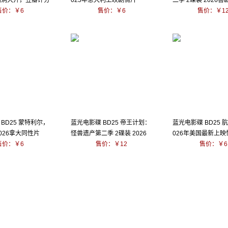
脑洞大开，豆瓣评分
025年意大利上映剧情片
二季 2碟装 2026
售价：￥6
售价：￥6
作
售价：￥1
BD25 蒙特利尔，
蓝光电影碟 BD25 帝王计划：
蓝光电影碟 BD25 
026拿大同性片
怪兽遗产第二季 2碟装 2026
026年美国最新上
售价：￥6
售价：￥12
片
售价：￥6