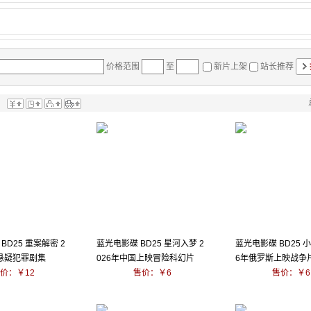
价格范围
至
新片上架
站长推荐
：
BD25 重案解密 2
蓝光电影碟 BD25 星河入梦 2
蓝光电影碟 BD25 小
6悬疑犯罪剧集
026年中国上映冒险科幻片
6年俄罗斯上映战争
价：￥12
售价：￥6
售价：￥6