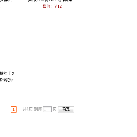
喜剧剧集大
(剧版) 2碟装 2026动作剧集
2
售价：￥12
肮脏的手 2
映惊悚犯罪
共1页 到第
页
1