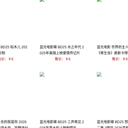
BD25 帖木儿 202
蓝光电影碟 BD25 水之年代 2
蓝光电影 世界的主人 
巨制
025年美国上映爱情传记片
《寄生虫》奥斯卡得
售价：￥6
售价：￥6
一高分杰作
售价：￥6
杀的就是你 2026
蓝光电影碟 BD25 三声再见 2
蓝光电影碟 BD25 