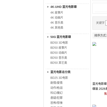
4K-UHD 蓝光电影碟
4K 故事片
4K 动画片
4K 音乐类
关键字
4K 其他类
排序方式
50G 蓝光电影碟
BD50 3D电影
BD50 故事片
BD50 动画片
BD50 音乐类
BD50 其它类
蓝光电影总分类
BD25 3D电影
剧情/爱情
蓝光电影碟 
动作/枪战
碟装 202
科幻/魔幻
售
悬疑/犯罪
恐怖/惊悚