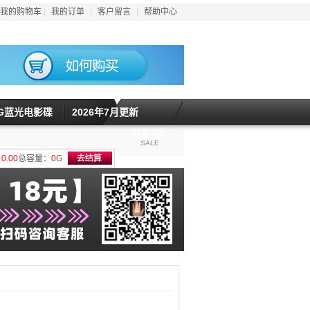
我的购物车
|
我的订单
|
客户留言
|
帮助中心
5G蓝光电影碟
2026年7月更新
特惠专区
SALE
计
0.00
总容量：
0
G