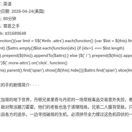
: 英语
日期: 2026-04-24(美国)
: 80分钟
: 罪恶之手
b: tt31689648
nction(){var limit = 5$('#info .attrs').each(function() {var $list = $(this).fin
mit) {$attrs.empty()$list.each(function(idx) {if (idx+1 === $list.length)
').prepend($(this)).appendTo($attrs);} else {$(' / ').prepend($(this)).a
')$('.more-attrs').on('click', function()
his).parent().find('span').show()$(this).hide()})$attrs.find('span').slice(lim
的手的剧情简介· · · ·
芝加哥的地下世界，丹顿兄弟里奇与丹尼的一场常规毒品交易意外失控，
，敌对帮派磨刀霍霍，他们的老板也急于清理残局，兄弟二人腹背受敌，
来自各方的追杀，一边寻找破局的生机，必须拼尽全力撑过这危机四伏的