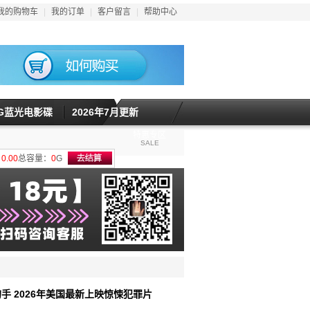
我的购物车
|
我的订单
|
客户留言
|
帮助中心
5G蓝光电影碟
2026年7月更新
特惠专区
SALE
计
0.00
总容量：
0
G
的手 2026年美国最新上映惊悚犯罪片