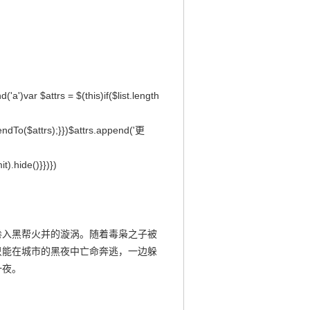
d('a')var $attrs = $(this)if($list.length
ppendTo($attrs);}})$attrs.append('更
it).hide()}})})
卷入黑帮火并的漩涡。随着毒枭之子被
只能在城市的黑夜中亡命奔逃，一边躲
一夜。