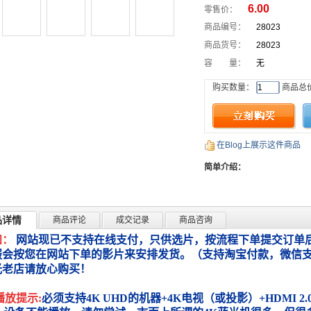
6.00
零售价：
商品编号：
28023
商品货号：
28023
容 量：
无
购买数量：
商品总
在Blog上展示这件商品
简单介绍：
品详情
商品评论
成交记录
商品咨询
知：
网站现已不支持在线支付，只供选片，按流程下单提交订单后
服会按您在网站下单的影片来安排发货。（支持淘宝付款，微信
光老店请放心购买！
播放提示:
必须支持4K UHD的机器+4K电视（或投影）+HDMI 2