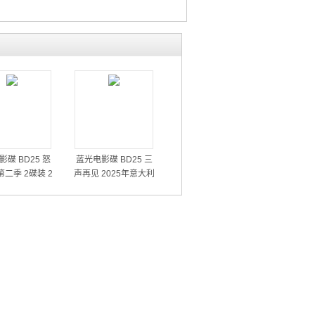
碟 BD25 怒
蓝光电影碟 BD25 三
二季 2碟装 2
声再见 2025年意大利
6喜剧剧集大作
上映剧情片