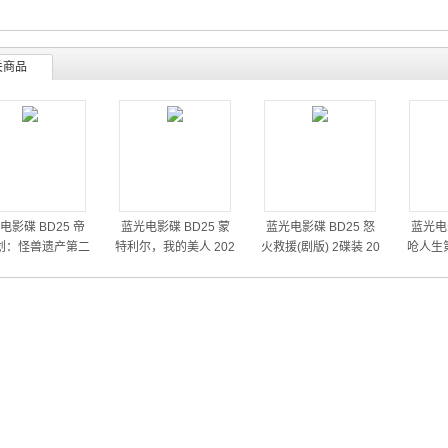
关商品
电影碟 BD25 帝
蓝光电影碟 BD25 蒙
蓝光电影碟 BD25 怒
蓝光电影
划：怪兽遗产第二
特利尔，我的美人 202
火救援(剧版) 2碟装 20
呛人生第
 2碟装 2026
6拿大同性片
26动作剧集
02