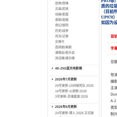
PRO等
恐怖/惊悚
质的垃
古装/武侠
（目前所知
动画/家庭
UP970
喜剧/恶搞
如因为
奇幻/冒险
历史/战争
音轨
风光/记录
灾难片
连续剧/美剧
字幕
演唱会/音乐会
测试碟/演示碟
豆
4K-25G蓝光电影碟
导演:
2026年7月更新
编剧:
29号更新-10间敢死队 2026
主演
16号更新-火遮眼 2026
Don
3号更新-灵魂摆渡 2026
A.J
2026年6月更新
类型
24号更新-镖人 2026 正式版
制片