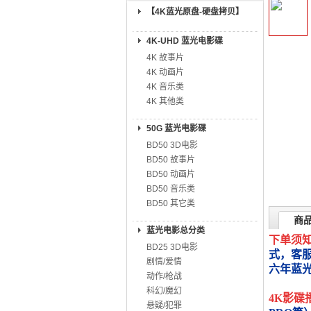
【4K蓝光原盘-硬盘拷贝】
4K-UHD 蓝光电影碟
4K 故事片
4K 动画片
4K 音乐类
4K 其他类
50G 蓝光电影碟
BD50 3D电影
BD50 故事片
BD50 动画片
BD50 音乐类
BD50 其它类
商
蓝光电影总分类
下单须
BD25 3D电影
式，客
剧情/爱情
六年蓝
动作/枪战
科幻/魔幻
4K影碟
悬疑/犯罪