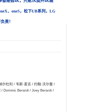
都是假4K，只是2K提升4K画
 oneX、oneS，松下UB系列，LG
行负责！
盖·纳尔杜利 / 韦斯·麦吉 / 约翰·沃尔曼 /
Dominic Berardi / Joey Berardi /