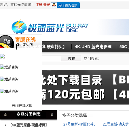
您好，欢迎光临商城！
注册
登录
首页
【4K蓝光原盘-硬盘拷贝】
4K-UHD 蓝光电影碟
50
热门搜索：
关闭在线客服
商品分类列表
27号更新-4K版死神6
21号更新-功夫梦 
【4K蓝光原盘-硬盘拷贝】