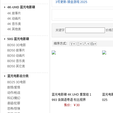
3号更新-猎金游戏 2025
4K-UHD 蓝光电影碟
4K 故事片
4K 动画片
4K 音乐类
4K 其他类
关键字
价格
50G 蓝光电影碟
排序方式：
BD50 3D电影
BD50 故事片
BD50 动画片
BD50 音乐类
BD50 其它类
蓝光电影总分类
BD25 3D电影
剧情/爱情
动作/枪战
蓝光电影碟 4K UHD 重案组 1
蓝光电影
科幻/魔幻
993 含国语粤语 杜比视界
025
悬疑/犯罪
售价：￥30
恐怖/惊悚