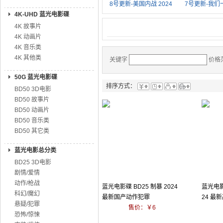
8号更新-美国内战 2024
7号更新-我们一
4K-UHD 蓝光电影碟
4K 故事片
4K 动画片
4K 音乐类
4K 其他类
关键字
价格
50G 蓝光电影碟
排序方式：
BD50 3D电影
BD50 故事片
BD50 动画片
BD50 音乐类
BD50 其它类
蓝光电影总分类
BD25 3D电影
剧情/爱情
动作/枪战
蓝光电影碟 BD25 制暴 2024
蓝光电影
科幻/魔幻
最新国产动作犯罪
24 最
悬疑/犯罪
售价：￥6
恐怖/惊悚