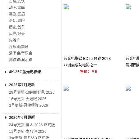
古装/武侠
动画/家庭
喜剧/恶搞
奇幻/冒险
历史/战争
风光/记录
灾难片
连续剧/美剧
演唱会/音乐会
蓝光电影碟 BD25 预兆 2023
蓝光电影
测试碟/演示碟
非洲最成功电影之一
爱如困兽
售价：￥6
4K-25G蓝光电影碟
2026年7月更新
29号更新-10间敢死队 2026
16号更新-火遮眼 2026
3号更新-灵魂摆渡 2026
2026年6月更新
24号更新-镖人 2026 正式版
11号更新-木乃伊 2026
3号更新-阿凡达3 正式版