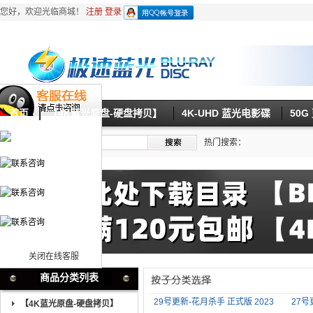
您好，欢迎光临商城！
注册
登录
首页
【4K蓝光原盘-硬盘拷贝】
4K-UHD 蓝光电影碟
50
热门搜索：
关闭在线客服
商品分类列表
29号更新-花月杀手 正式版 2023
27号
【4K蓝光原盘-硬盘拷贝】