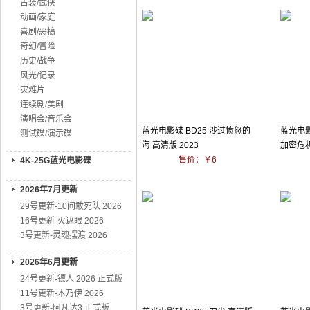
古装/武侠
动画/家庭
喜剧/恶搞
奇幻/冒险
历史/战争
风光/记录
灾难片
连续剧/美剧
演唱会/音乐会
蓝光电影碟 BD25 涉过愤怒的
蓝光电影
测试碟/演示碟
海 高清版 2023
加密危机
售价：￥6
4K-25G蓝光电影碟
2026年7月更新
29号更新-10间敢死队 2026
16号更新-火遮眼 2026
3号更新-灵魂摆渡 2026
2026年6月更新
24号更新-镖人 2026 正式版
11号更新-木乃伊 2026
3号更新-阿凡达3 正式版