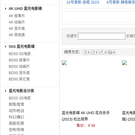
10号更新-恶棍 2023
6号更新-静夜厮杀 
4K-UHD 蓝光电影碟
4K 故事片
4K 动画片
4K 音乐类
4K 其他类
关键字
价格
50G 蓝光电影碟
排序方式：
BD50 3D电影
BD50 故事片
BD50 动画片
BD50 音乐类
BD50 其它类
蓝光电影总分类
BD25 3D电影
剧情/爱情
动作/枪战
蓝光电影碟 4K UHD 花月杀手
蓝光电影
科幻/魔幻
(2023) 杜比视界
版) (2
悬疑/犯罪
售价：￥30
恐怖/惊悚