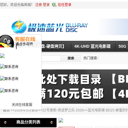
您好，欢迎光临商城！
注册
登录
信任登录
首页
【4K蓝光原盘-硬盘拷贝】
4K-UHD 蓝光电影碟
50
热门搜索：
关闭在线客服
首页
>>
2026年5月更新
>>
22号更新-奇迹梦之队 2026
>>蓝光电影碟 BD25 蜂蜜的针
商品分类列表