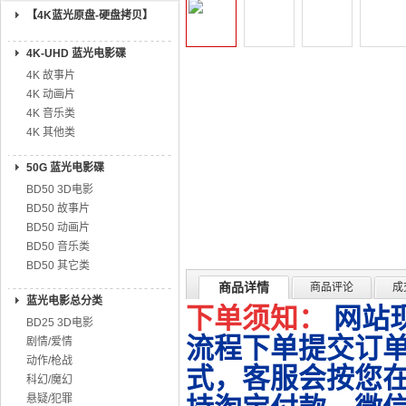
【4K蓝光原盘-硬盘拷贝】
4K-UHD 蓝光电影碟
4K 故事片
4K 动画片
4K 音乐类
4K 其他类
50G 蓝光电影碟
BD50 3D电影
BD50 故事片
BD50 动画片
BD50 音乐类
BD50 其它类
商品详情
商品评论
成
蓝光电影总分类
下单须知：
网站
BD25 3D电影
流程下单提交订单
剧情/爱情
动作/枪战
式，客服会按您
科幻/魔幻
悬疑/犯罪