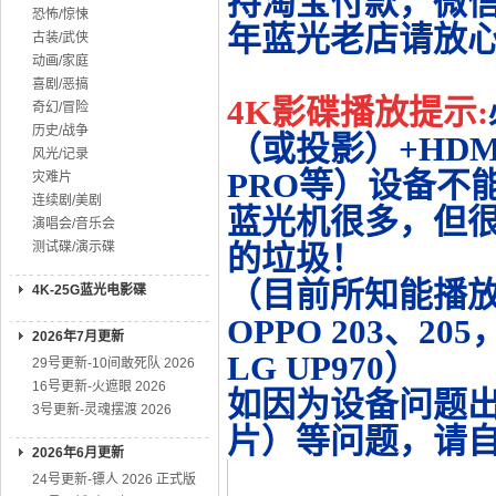
持淘宝付款，微
恐怖/惊悚
年蓝光老店请放
古装/武侠
动画/家庭
喜剧/恶搞
4K影碟播放提示:
奇幻/冒险
历史/战争
（或投影）+HDMI
风光/记录
PRO等）设备不
灾难片
连续剧/美剧
蓝光机很多，但很
演唱会/音乐会
测试碟/演示碟
的垃圾！
（目前所知能播放的机
4K-25G蓝光电影碟
OPPO 203、20
2026年7月更新
LG UP970）
29号更新-10间敢死队 2026
16号更新-火遮眼 2026
如因为设备问题
3号更新-灵魂摆渡 2026
片）等问题，请
2026年6月更新
24号更新-镖人 2026 正式版