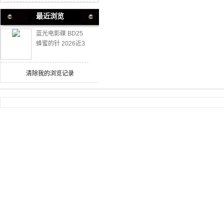
最近浏览
蓝光电影碟 BD25
蜂蜜的针 2026近3
万影迷豆瓣评分7.1
清除我的浏览记录