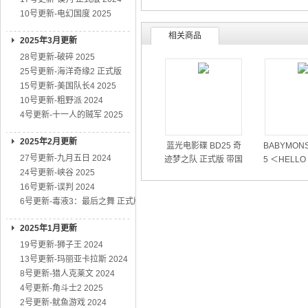
10号更新-电幻国度 2025
相关商品
2025年3月更新
28号更新-破碎 2025
25号更新-海洋奇缘2 正式版
15号更新-美国队长4 2025
10号更新-粗野派 2024
4号更新-十一人的贼军 2025
2025年2月更新
蓝光电影碟 BD25 奇
BABYMONS
27号更新-九月五日 2024
迹梦之队 正式版 带国
5 ＜HELLO
24号更新-峡谷 2025
粤语 2026
RS＞世界
16号更新-误判 2024
6号更新-毒液3：最后之舞 正式版
2025年1月更新
19号更新-狮子王 2024
13号更新-玛丽亚卡拉斯 2024
8号更新-猎人克莱文 2024
4号更新-角斗士2 2025
2号更新-鱿鱼游戏 2024