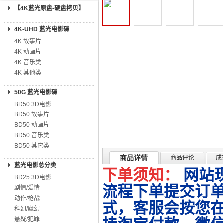
【4K蓝光原盘-硬盘拷贝】
4K-UHD 蓝光电影碟
4K 故事片
4K 动画片
4K 音乐类
4K 其他类
50G 蓝光电影碟
BD50 3D电影
BD50 故事片
BD50 动画片
BD50 音乐类
BD50 其它类
商品详情
商品评论
成
蓝光电影总分类
下单须知：
网站
BD25 3D电影
流程下单提交订单
剧情/爱情
动作/枪战
式，客服会按您
科幻/魔幻
悬疑/犯罪