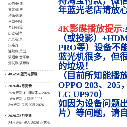
持淘宝付款，微
恐怖/惊悚
年蓝光老店请放
古装/武侠
动画/家庭
喜剧/恶搞
4K影碟播放提示:
奇幻/冒险
历史/战争
（或投影）+HDMI
风光/记录
PRO等）设备不
灾难片
连续剧/美剧
蓝光机很多，但很
演唱会/音乐会
测试碟/演示碟
的垃圾！
（目前所知能播放的机
4K-25G蓝光电影碟
OPPO 203、20
2026年7月更新
LG UP970）
29号更新-10间敢死队 2026
16号更新-火遮眼 2026
如因为设备问题
3号更新-灵魂摆渡 2026
片）等问题，请
2026年6月更新
24号更新-镖人 2026 正式版