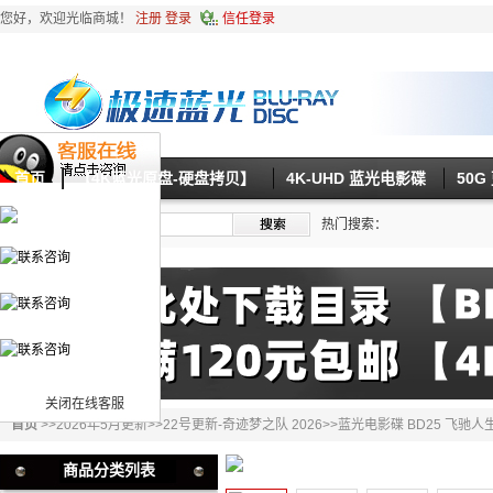
您好，欢迎光临商城！
注册
登录
信任登录
首页
【4K蓝光原盘-硬盘拷贝】
4K-UHD 蓝光电影碟
50
热门搜索：
关闭在线客服
首页
>>
2026年5月更新
>>
22号更新-奇迹梦之队 2026
>>蓝光电影碟 BD25 飞驰人生
商品分类列表