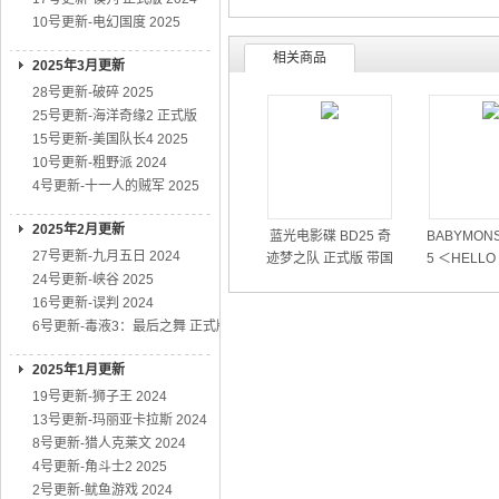
10号更新-电幻国度 2025
相关商品
2025年3月更新
28号更新-破碎 2025
25号更新-海洋奇缘2 正式版
15号更新-美国队长4 2025
10号更新-粗野派 2024
4号更新-十一人的贼军 2025
2025年2月更新
蓝光电影碟 BD25 奇
BABYMONS
27号更新-九月五日 2024
迹梦之队 正式版 带国
5 ＜HELLO
24号更新-峡谷 2025
粤语 2026
RS＞世界
16号更新-误判 2024
6号更新-毒液3：最后之舞 正式版
2025年1月更新
19号更新-狮子王 2024
13号更新-玛丽亚卡拉斯 2024
8号更新-猎人克莱文 2024
4号更新-角斗士2 2025
2号更新-鱿鱼游戏 2024