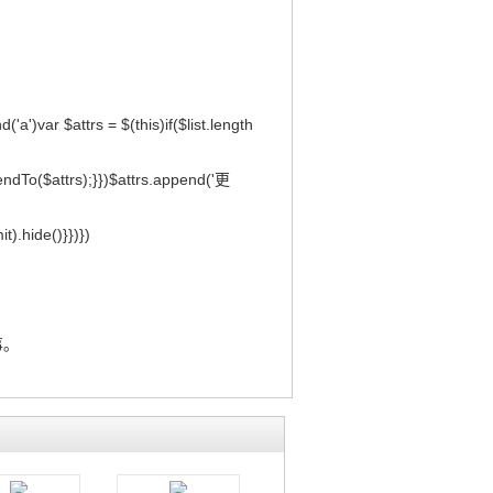
d('a')var $attrs = $(this)if($list.length
ppendTo($attrs);}})$attrs.append('更
it).hide()}})})
事。