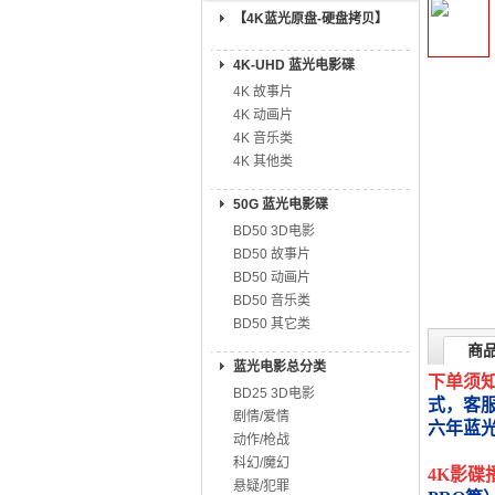
【4K蓝光原盘-硬盘拷贝】
4K-UHD 蓝光电影碟
4K 故事片
4K 动画片
4K 音乐类
4K 其他类
50G 蓝光电影碟
BD50 3D电影
BD50 故事片
BD50 动画片
BD50 音乐类
BD50 其它类
商
蓝光电影总分类
下单须
BD25 3D电影
式，客
剧情/爱情
六年蓝
动作/枪战
科幻/魔幻
4K影碟
悬疑/犯罪