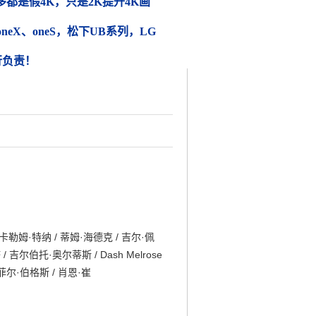
都是假4K，只是2K提升4K画
 oneX、oneS，松下UB系列，LG
行负责！
 卡勒姆·特纳 / 蒂姆·海德克 / 吉尔·佩
吉尔伯托·奥尔蒂斯 / Dash Melrose
菲尔·伯格斯 / 肖恩·崔