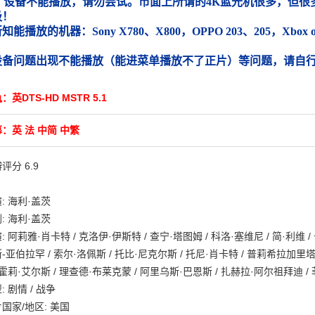
）设备不能播放，请勿尝试。市面上所谓的4K蓝光机很多，但很多
圾！
能播放的机器：Sony X780、X800，OPPO 203、205，Xbox
）
设备问题出现不能播放（能进菜单播放不了正片）等问题，请自
：英DTS-HD MSTR 5.1
：英 法 中简 中繁
评分 6.9
: 海利·盖茨
: 海利·盖茨
: 阿莉雅·肖卡特 / 克洛伊·伊斯特 / 查宁·塔图姆 / 科洛·塞维尼 / 简·利维 /
-亚伯拉罕 / 索尔·洛佩斯 / 托比·尼克尔斯 / 托尼·肖卡特 / 普莉希拉加里塔 / 
沙霍莉·艾尔斯 / 理查德·布莱克蒙 / 阿里乌斯·巴恩斯 / 扎赫拉·阿尔祖拜迪 / 
: 剧情 / 战争
国家/地区: 美国