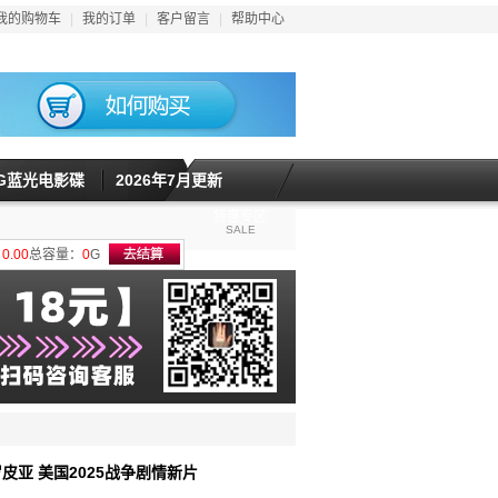
我的购物车
|
我的订单
|
客户留言
|
帮助中心
5G蓝光电影碟
2026年7月更新
特惠专区
SALE
计
0.00
总容量：
0
G
罗皮亚 美国2025战争剧情新片