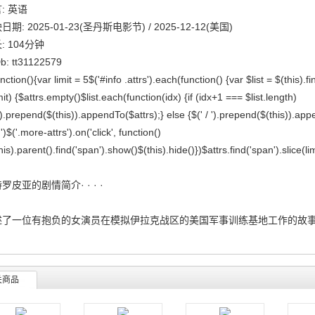
: 英语
日期: 2025-01-23(圣丹斯电影节) / 2025-12-12(美国)
: 104分钟
b: tt31122579
nction(){var limit = 5$('#info .attrs').each(function() {var $list = $(this).fin
mit) {$attrs.empty()$list.each(function(idx) {if (idx+1 === $list.length)
').prepend($(this)).appendTo($attrs);} else {$(' / ').prepend($(this)).a
')$('.more-attrs').on('click', function()
his).parent().find('span').show()$(this).hide()})$attrs.find('span').slice(lim
罗皮亚的剧情简介· · · ·
述了一位有抱负的女演员在模拟伊拉克战区的美国军事训练基地工作的故
关商品