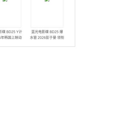
碟 BD25 Y计
蓝光电影碟 BD25 爆
26年韩国上映动
水管 2026彭于晏 领衔
作犯罪片
主演