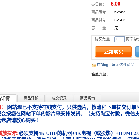
6.00
零售价：
商品编号：
62663
商品货号：
62663
容 量：
无
购买数量：
商品总
在Blog上展示这件商品
简单介绍：
品详情
商品评论
成交记录
商品咨询
知：
网站现已不支持在线支付，只供选片，按流程下单提交订单后
服会按您在网站下单的影片来安排发货。（支持淘宝付款，微信
光老店请放心购买！
播放提示:
必须支持4K UHD的机器+4K电视（或投影）+HDMI 2