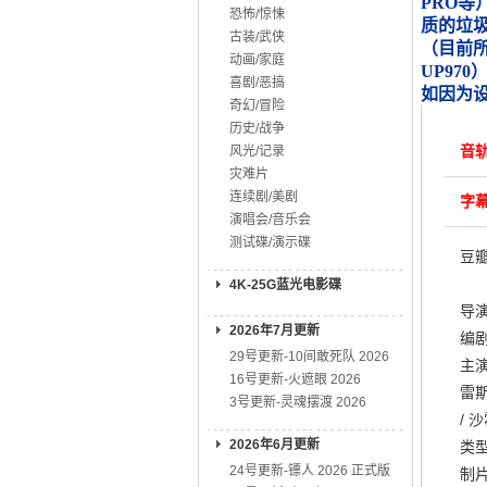
PRO等
恐怖/惊悚
质的垃
古装/武侠
（目前所知
动画/家庭
UP970
喜剧/恶搞
如因为
奇幻/冒险
历史/战争
音轨
风光/记录
灾难片
连续剧/美剧
字幕
演唱会/音乐会
测试碟/演示碟
豆瓣
4K-25G蓝光电影碟
导演
2026年7月更新
编剧
29号更新-10间敢死队 2026
主演
16号更新-火遮眼 2026
雷斯
3号更新-灵魂摆渡 2026
/ 
2026年6月更新
类型
24号更新-镖人 2026 正式版
制片